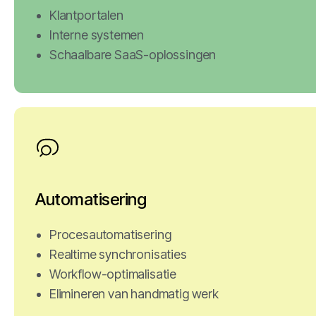
Klantportalen
Interne systemen
Schaalbare SaaS-oplossingen
Automatisering
Procesautomatisering
Realtime synchronisaties
Workflow-optimalisatie
Elimineren van handmatig werk