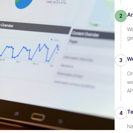
Ar
2
We
ge
We
3
On
we
AP
Te
4
Na