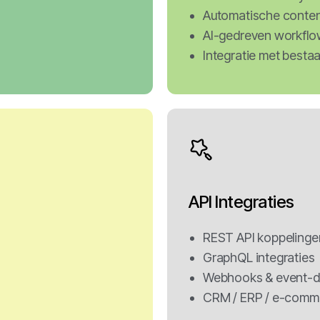
Automatische conte
AI-gedreven workflo
Integratie met best
API Integraties
REST API koppelinge
GraphQL integraties
Webhooks & event-dr
CRM / ERP / e-comm