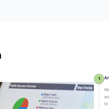
n
An
1
We
we
te