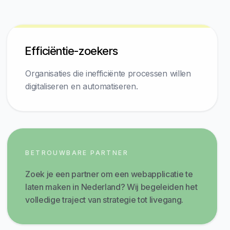
Efficiëntie-zoekers
Organisaties die inefficiënte processen willen
digitaliseren en automatiseren.
BETROUWBARE PARTNER
Zoek je een partner om een webapplicatie te
laten maken in Nederland? Wij begeleiden het
volledige traject van strategie tot livegang.