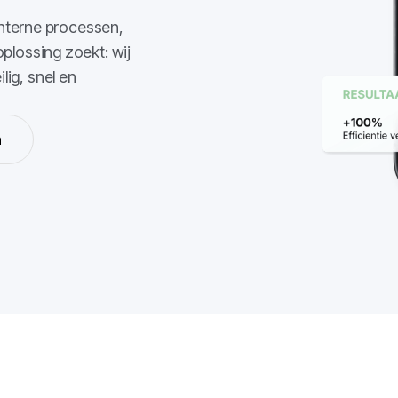
interne processen,
plossing zoekt: wij
ig, snel en
n
n