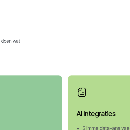
s doen wat
AI Integraties
Slimme data-analyse