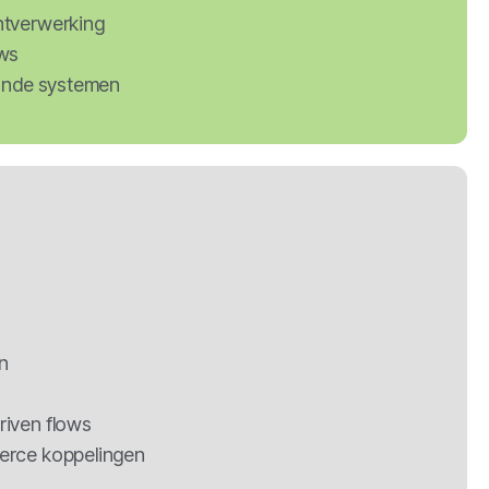
ntverwerking
ws
aande systemen
n
iven flows
erce koppelingen